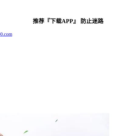
推荐『下载APP』 防止迷路
00.com